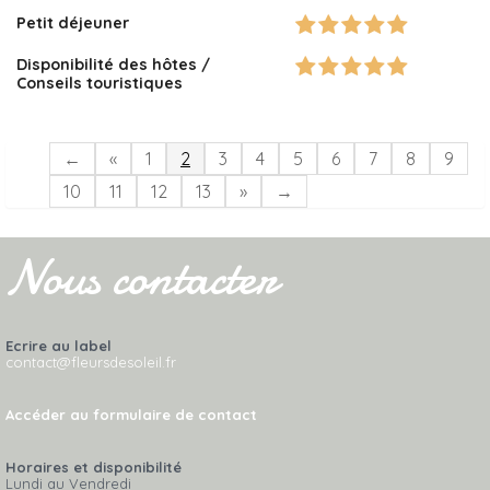
Petit déjeuner
Disponibilité des hôtes /
Conseils touristiques
←
«
1
2
3
4
5
6
7
8
9
10
11
12
13
»
→
Nous contacter
Ecrire au label
contact@fleursdesoleil.fr
Accéder au formulaire de contact
Horaires et disponibilité
Lundi au Vendredi