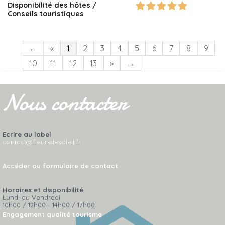
Disponibilité des hôtes /
Conseils touristiques
←
«
1
2
3
4
5
6
7
8
9
10
11
12
13
»
→
Nous contacter
Ecrire au label
contact@fleursdesoleil.fr
Accéder au formulaire de contact
Horaires et disponibilité
Lundi au Vendredi
10h00 / 12h00 - 14h00 / 17h00
Engagement qualité tourisme