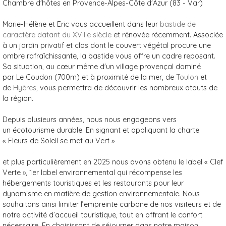
Chambre d'hôtes en Provence-Alpes-Côte d'Azur (83 - Var)
Marie-Hélène et Eric vous accueillent dans leur
bastide de
caractère datant du XVIIIe siècle
et rénovée récemment. Associée
à un jardin privatif et clos dont le couvert végétal procure une
ombre rafraîchissante, la bastide vous offre un cadre reposant.
Sa situation, au cœur même d'un village provençal dominé
par Le Coudon (700m) et à proximité de la mer, de
Toulon
et
de
Hyères
, vous permettra de découvrir les nombreux atouts de
la région.
Depuis plusieurs années, nous nous engageons vers
un écotourisme durable. En signant et appliquant la charte
« Fleurs de Soleil se met au Vert »
et plus particulièrement en 2025 nous avons obtenu le label « Clef
Verte », 1er label environnemental qui récompense les
hébergements touristiques et les restaurants pour leur
dynamisme en matière de gestion environnementale. Nous
souhaitons ainsi limiter l’empreinte carbone de nos visiteurs et de
notre activité d’accueil touristique, tout en offrant le confort
nécessaire. En choisissant de séjourner dans notre maison