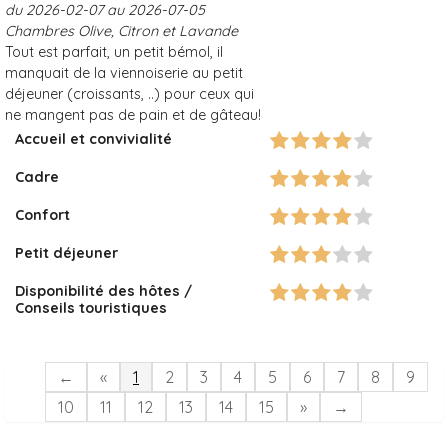
du 2026-02-07 au 2026-07-05
Chambres Olive, Citron et Lavande
Tout est parfait, un petit bémol, il
manquait de la viennoiserie au petit
déjeuner (croissants, ..) pour ceux qui
ne mangent pas de pain et de gâteau!
Accueil et convivialité
Cadre
Confort
Petit déjeuner
Disponibilité des hôtes /
Conseils touristiques
←
«
1
2
3
4
5
6
7
8
9
10
11
12
13
14
15
»
→