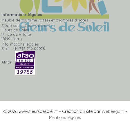
Informations légales
Meublé de toursime (gîtes) et chambres d'hôtes
Siège social / administratif
Fleurs de Soleil
14 rue de Villatte
18140 Herry
Informations légales
Siret : 414 795 740 00078
Afnor :
© 2026 www.fleursdesoleil.fr - Création du site par
Webeego.fr
-
Mentions légales