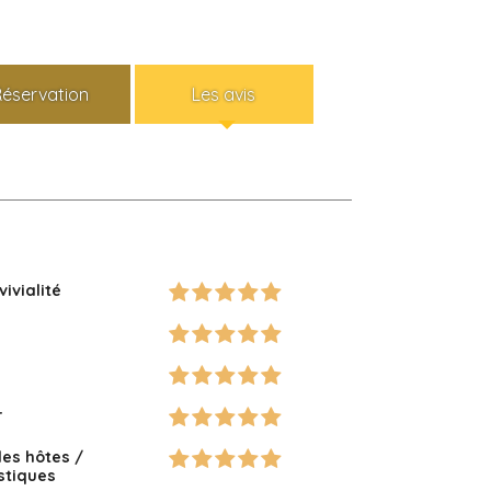
Réservation
Les avis
vivialité
r
des hôtes /
istiques