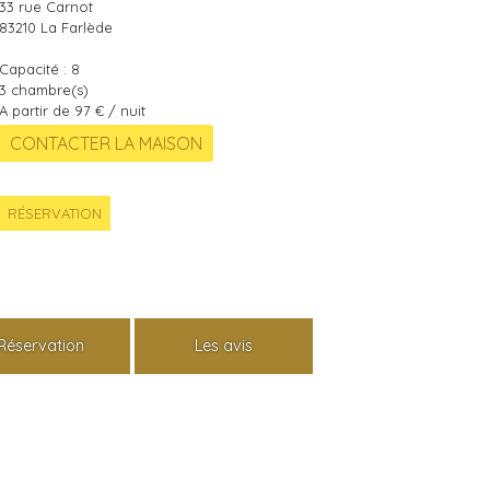
33 rue Carnot
83210
La Farlède
Capacité :
8
3
chambre(s)
A partir de 97 € / nuit
RÉSERVATION
Réservation
Les avis