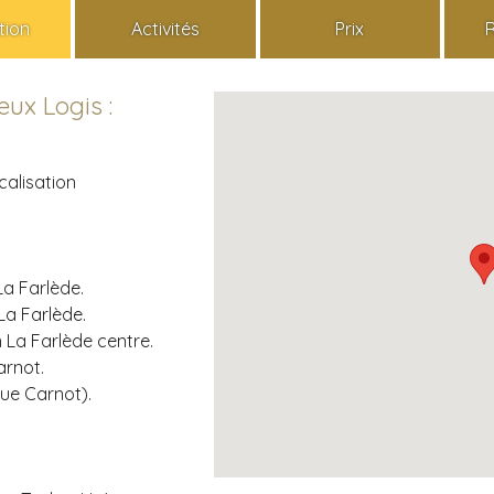
tion
Activités
Prix
ux Logis :
alisation
La Farlède.
La Farlède.
n La Farlède centre.
arnot.
rue Carnot).