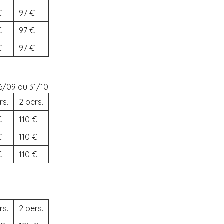
97
97
97
6/09 au 31/10
rs.
2 pers.
110
110
110
rs.
2 pers.