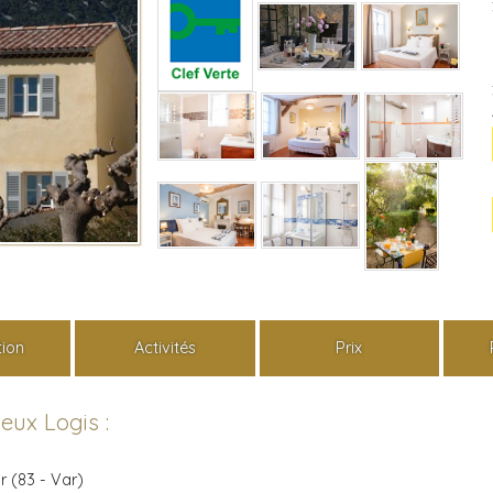
tion
Activités
Prix
eux Logis :
 (83 - Var)