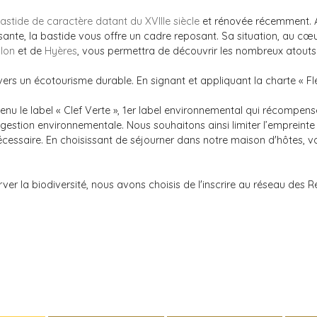
astide de caractère datant du XVIIIe siècle
et rénovée récemment. As
sante, la bastide vous offre un cadre reposant. Sa situation, au c
lon
et de
Hyères
, vous permettra de découvrir les nombreux atouts 
rs un écotourisme durable. En signant et appliquant la charte « Fle
nu le label « Clef Verte », 1er label environnemental qui récompens
stion environnementale. Nous souhaitons ainsi limiter l’empreinte c
t nécessaire. En choisissant de séjourner dans notre maison d'hôtes
rver la biodiversité, nous avons choisis de l'inscrire au réseau des 