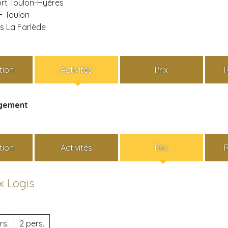
rt Toulon-Hyères
F Toulon
 La Farlède
tion
Activités
Prix
rgement
tion
Activités
Prix
x Logis
rs.
2 pers.