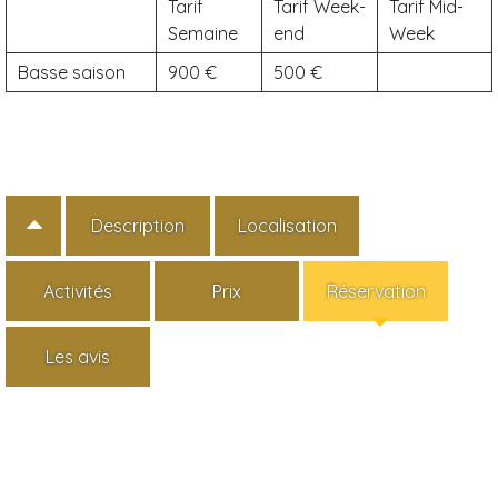
Tarif
Tarif Week-
Tarif Mid-
Semaine
end
Week
Basse saison
900
500
Description
Localisation
Activités
Prix
Réservation
Les avis