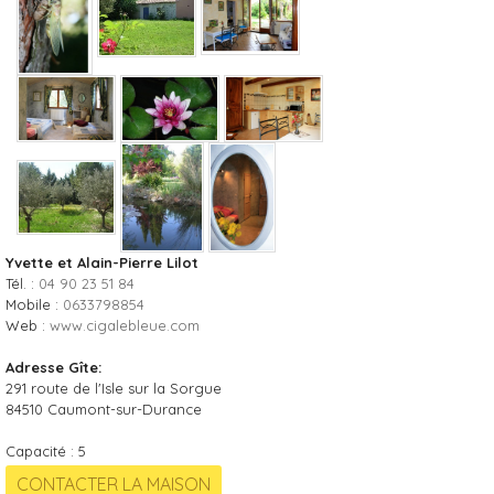
Yvette et Alain-Pierre Lilot
Tél. :
04 90 23 51 84
Mobile :
0633798854
Web :
www.cigalebleue.com
Adresse Gîte:
291 route de l'Isle sur la Sorgue
84510
Caumont-sur-Durance
Capacité :
5