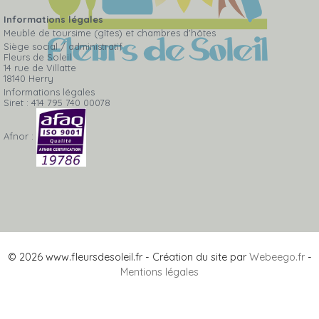
Informations légales
Meublé de toursime (gîtes) et chambres d'hôtes
Siège social / administratif
Fleurs de Soleil
14 rue de Villatte
18140 Herry
Informations légales
Siret : 414 795 740 00078
Afnor :
© 2026 www.fleursdesoleil.fr - Création du site par
Webeego.fr
-
Mentions légales