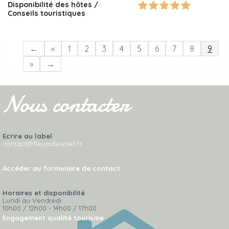
Disponibilité des hôtes /
Conseils touristiques
←
«
1
2
3
4
5
6
7
8
9
»
→
Nous contacter
Ecrire au label
contact@fleursdesoleil.fr
Accéder au formulaire de contact
Horaires et disponibilité
Lundi au Vendredi
10h00 / 12h00 - 14h00 / 17h00
Engagement qualité tourisme