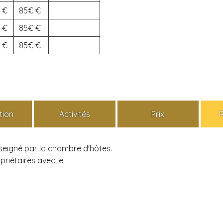
85€
85€
85€
tion
Activités
Prix
nseigné par la chambre d'hôtes.
riétaires avec le