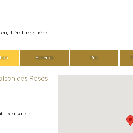
n, littérature, cinéma.
tion
Activités
Prix
aison des Roses
 Localisation