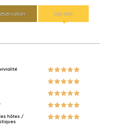
Réservation
Les avis
vivialité
r
des hôtes /
istiques