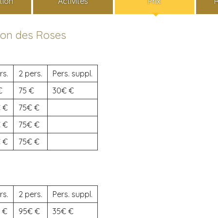
tion
Activités
Prix
son des Roses
rs.
2 pers.
Pers. suppl.
75
30€
€
75€
€
75€
€
75€
rs.
2 pers.
Pers. suppl.
95€
35€