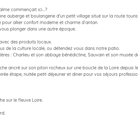
calme commençait ici...?
uberge et boulangerie d'un petit village situé sur la route tourist
our allier confort moderne et charme d'antan.
r vous plonger dans une autre époque.
 avec des produits locaux.
us de la culture locale, ou détendez vous dans notre patio.
tères : Charlieu et son abbaye bénédictine, Sauvain et son musée de
he ancré sur son piton rocheux sur une boucle de la Loire depuis le 
e étape, nuitée petit déjeuner et diner pour vos séjours professio
e sur le fleuve Loire.
rd.