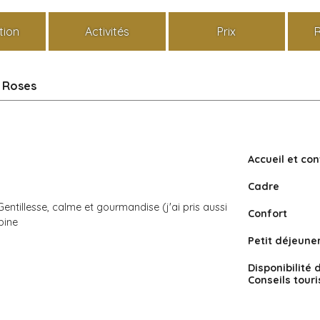
tion
Activités
Prix
s Roses
Accueil et con
Cadre
Gentillesse, calme et gourmandise (j'ai pris aussi
Confort
bine
Petit déjeune
Disponibilité 
Conseils tour