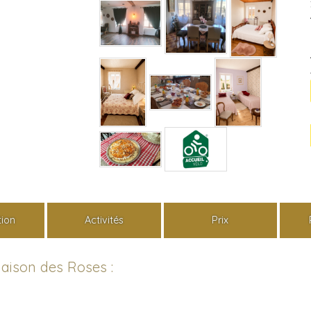
tion
Activités
Prix
aison des Roses :