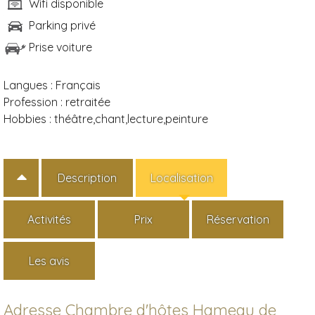
Wifi disponible
Parking privé
Prise voiture
Langues :
Français
Profession :
retraitée
Hobbies :
théâtre,chant,lecture,peinture
Description
Localisation
Activités
Prix
Réservation
Les avis
Adresse Chambre d'hôtes Hameau de