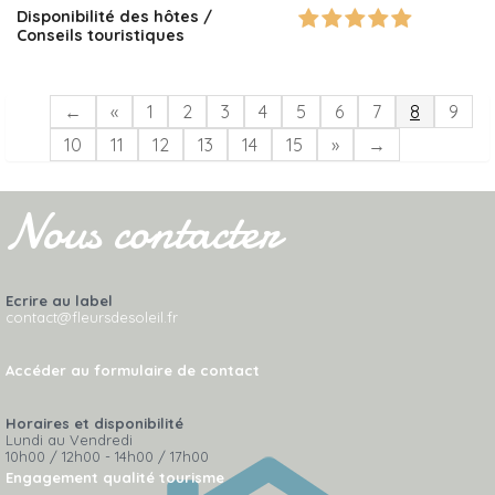
Disponibilité des hôtes /
Conseils touristiques
←
«
1
2
3
4
5
6
7
8
9
10
11
12
13
14
15
»
→
Nous contacter
Ecrire au label
contact@fleursdesoleil.fr
Accéder au formulaire de contact
Horaires et disponibilité
Lundi au Vendredi
10h00 / 12h00 - 14h00 / 17h00
Engagement qualité tourisme