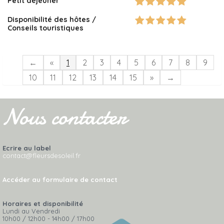
Petit déjeuner
Disponibilité des hôtes /
Conseils touristiques
←
«
1
2
3
4
5
6
7
8
9
10
11
12
13
14
15
»
→
Nous contacter
Ecrire au label
contact@fleursdesoleil.fr
Accéder au formulaire de contact
Horaires et disponibilité
Lundi au Vendredi
10h00 / 12h00 - 14h00 / 17h00