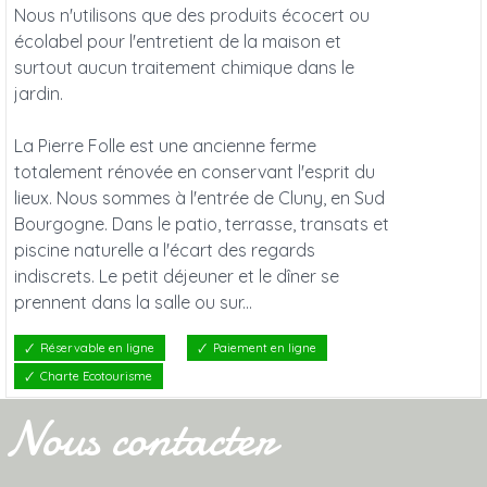
Nous n'utilisons que des produits écocert ou
écolabel pour l'entretient de la maison et
surtout aucun traitement chimique dans le
jardin.
La Pierre Folle est une ancienne ferme
totalement rénovée en conservant l'esprit du
lieux. Nous sommes à l'entrée de Cluny, en Sud
Bourgogne. Dans le patio, terrasse, transats et
piscine naturelle a l'écart des regards
indiscrets. Le petit déjeuner et le dîner se
prennent dans la salle ou sur...
Réservable en ligne
Paiement en ligne
Charte Ecotourisme
Nous contacter