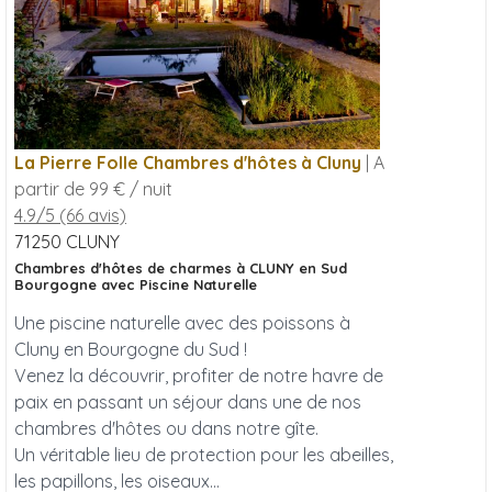
La Pierre Folle Chambres d'hôtes à Cluny
| A
partir de 99 € / nuit
4.9/5 (66 avis)
71250
CLUNY
Chambres d'hôtes de charmes à CLUNY en Sud
Bourgogne avec Piscine Naturelle
Une piscine naturelle avec des poissons à
Cluny en Bourgogne du Sud !
Venez la découvrir, profiter de notre havre de
paix en passant un séjour dans une de nos
chambres d'hôtes ou dans notre gîte.
Un véritable lieu de protection pour les abeilles,
les papillons, les oiseaux...