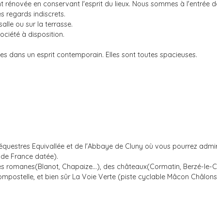
nt rénovée en conservant l'esprit du lieux. Nous sommes à l'entrée 
es regards indiscrets.
alle ou sur la terrasse.
société à disposition.
 dans un esprit contemporain. Elles sont toutes spacieuses.
estres Equivallée et de l'Abbaye de Cluny où vous pourrez admirer 
 de France datée).
s romanes(Blanot, Chapaize...), des châteaux(Cormatin, Berzé-le-Châ
postelle, et bien sûr La Voie Verte (piste cyclable Mâcon Châlons