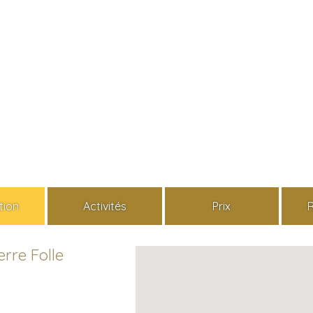
tion
Activités
Prix
rre Folle