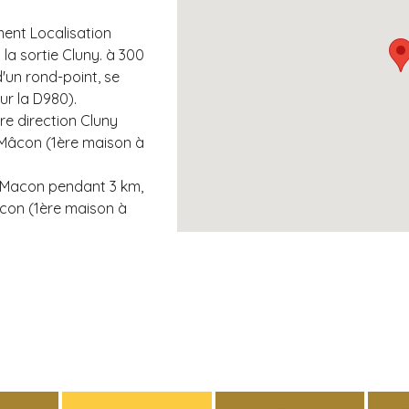
nt Localisation
la sortie Cluny. à 300
'un rond-point, se
ur la D980).
e direction Cluny
n Mâcon (1ère maison à
e Macon pendant 3 km,
âcon (1ère maison à