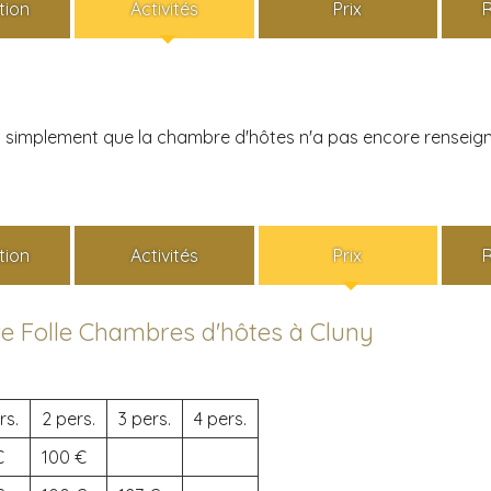
tion
Activités
Prix
ais simplement que la chambre d'hôtes n'a pas encore renseign
tion
Activités
Prix
re Folle Chambres d'hôtes à Cluny
rs.
2 pers.
3 pers.
4 pers.
100