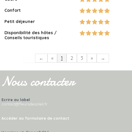
Confort
Petit déjeuner
Disponibilité des hôtes /
Conseils touristiques
←
«
1
2
3
»
→
Nous contacter
Ecrire au label
contact@fleursdesoleil.fr
Accéder au formulaire de contact