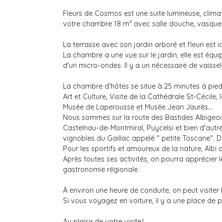
Fleurs de Cosmos est une suite lumineuse, clima
votre chambre 18 m² avec salle douche, vasque et
La terrasse avec son jardin arboré et fleuri est 
La chambre a une vue sur le jardin, elle est équip
d'un micro-ondes. Il y a un nécessaire de vaisse
La chambre d'hôtes se situe à 25 minutes à pied 
Art et Culture, Visite de la Cathédrale St-Céci
Musée de Laperousse et Musée Jean Jaurès...
Nous sommes sur la route des Bastides Albigeoise
Castelnau-de-Montmiral, Puycelsi et bien d'autr
vignobles du Gaillac appelé '' petite Toscane''.
Pour les sportifs et amoureux de la nature, Albi 
Après toutes ses activités, on pourra apprécier 
gastronomie régionale.
À environ une heure de conduite, on peut visite
Si vous voyagez en voiture, il y a une place de p
Au plaisir de votre visite !