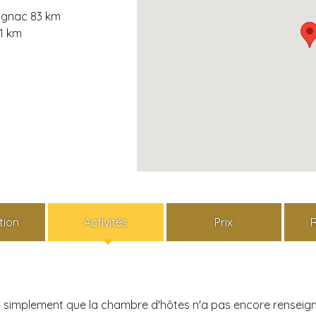
agnac 83 km
.1 km
tion
Activités
Prix
ais simplement que la chambre d'hôtes n'a pas encore renseign