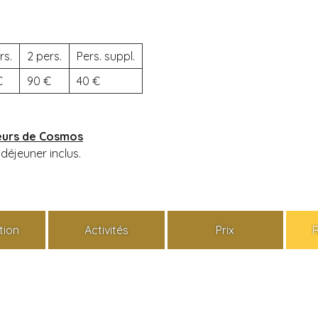
rs.
2 pers.
Pers. suppl.
90
40
leurs de Cosmos
déjeuner inclus.
tion
Activités
Prix