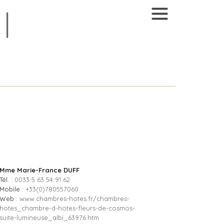
Mme Marie-France DUFF
Tél. :
0033 5 63 54 91 62
Mobile :
+33(0)780557060
Web :
www.chambres-hotes.fr/chambres-
hotes_chambre-d-hotes-fleurs-de-cosmos-
suite-lumineuse_albi_63976.htm