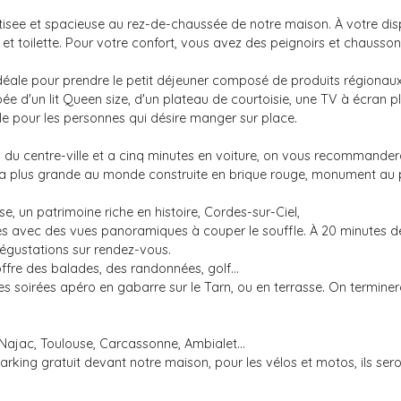
tisee et spacieuse au rez-de-chaussée de notre maison. À votre disp
 toilette. Pour votre confort, vous avez des peignoirs et chaussons
idéale pour prendre le petit déjeuner composé de produits régionaux 
ée d'un lit Queen size, d'un plateau de courtoisie, une TV à écran plat
lle pour les personnes qui désire manger sur place.
du centre-ville et a cinq minutes en voiture, on vous recommandera 
le, la plus grande au monde construite en brique rouge, monument 
, un patrimoine riche en histoire, Cordes-sur-Ciel,
es avec des vues panoramiques à couper le souffle. À 20 minutes de 
 Dégustations sur rendez-vous.
offre des balades, des randonnées, golf...
les soirées apéro en gabarre sur le Tarn, ou en terrasse. On terminer
r Najac, Toulouse, Carcassonne, Ambialet…
arking gratuit devant notre maison, pour les vélos et motos, ils sero