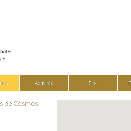
'hôtes
age
tion
Activités
Prix
s de Cosmos :