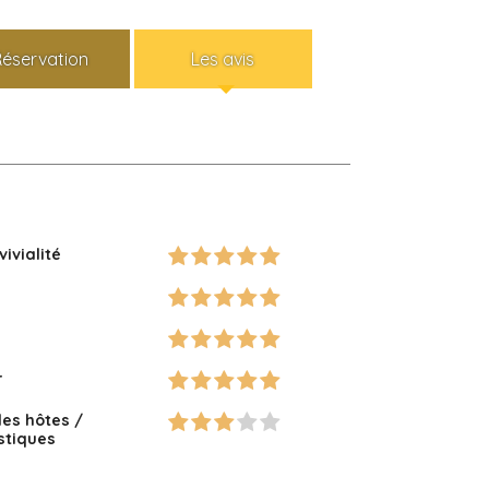
Réservation
Les avis
vivialité
r
des hôtes /
istiques