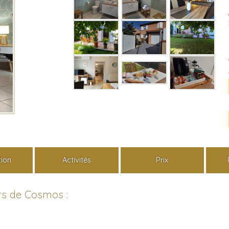
tion
Activités
Prix
rs de Cosmos :