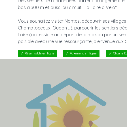
Des sentiers de randonnées partent du logement et
bas à 300 m et aussi au circuit " la Loire à Vélo".
Vous souhaitez visiter Nantes, découvrir ses villages
Champtoceaux, Oudon ...), parcourir les sentiers pé
Loire (accessible au départ de la maison par un sen
paisible avec une vue ressourçante, bienvenue aux 
Réservable en ligne
Paiement en ligne
Charte E