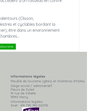
 accèdent à un ruisseau en contre
 alentours (Clisson,
destres et cyclables bordant la
tier), être dans un environnement
Chambres...
cotourisme
Informations légales
Meublé de toursime (gîtes) et chambres d'hôtes
Siège social / administratif
Fleurs de Soleil
14 rue de Villatte
18140 Herry
Informations légales
Siret : 414 795 740 00078